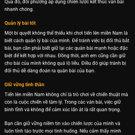
Qua đó, đối phương áp dụng chiến lược kết thúc ván bài
nhanh chóng.
Quản lý bài tốt
Một bí quyết không thể thiếu khi chơi tiến lên miền Nam là
biết cách quản lý bài của mình. Để tránh việc bị đối thủ bắt
bài, bạn cần phải biết giữ lại các quân bài mạnh hoặc đặc
biệt để kết hợp với nhau. Đồng thời, anh em cũng cần giữ
cho bài của mình không quá lộ liễu. Điều đó giúp tránh bị
đối thủ dễ dàng đoán ra quân bài của bạn.
Giữ vững tinh thần
Tiến lên miền Nam không chỉ là trò chơi về chiến thuật mà
còn là cuộc chiến về tâm lý. Trong các ván bài, việc giữ
bình tĩnh và không để cảm xúc lấn át là rất quan trọng.
Bạn cần giữ vững niềm tin vào chiến lược của mình và
luôn tỉnh táo trước mọi tình huống. Nếu cảm thấy mình