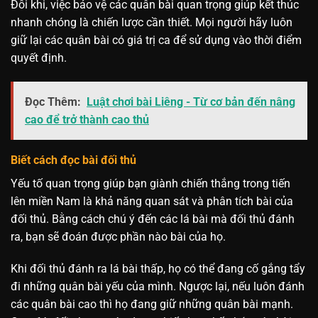
Đôi khi, việc bảo vệ các quân bài quan trọng giúp kết thúc
nhanh chóng là chiến lược cần thiết. Mọi người hãy luôn
giữ lại các quân bài có giá trị ca để sử dụng vào thời điểm
quyết định.
Đọc Thêm:
Luật chơi bài Liêng - Từ cơ bản đến nâng
cao để trở thành cao thủ
Biết cách đọc bài đối thủ
Yếu tố quan trọng giúp bạn giành chiến thắng trong tiến
lên miền Nam là khả năng quan sát và phân tích bài của
đối thủ. Bằng cách chú ý đến các lá bài mà đối thủ đánh
ra, bạn sẽ đoán được phần nào bài của họ.
Khi đối thủ đánh ra lá bài thấp, họ có thể đang cố gắng tẩy
đi những quân bài yếu của mình. Ngược lại, nếu luôn đánh
các quân bài cao thì họ đang giữ những quân bài mạnh.