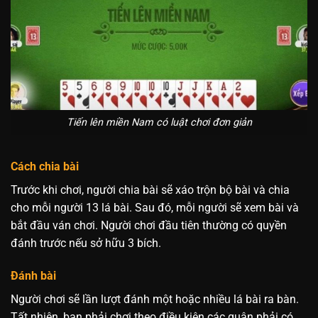
Tiến lên miền Nam có luật chơi đơn giản
Cách chia bài
Trước khi chơi, người chia bài sẽ xáo trộn bộ bài và chia
cho mỗi người 13 lá bài. Sau đó, mỗi người sẽ xem bài và
bắt đầu ván chơi. Người chơi đầu tiên thường có quyền
đánh trước nếu sở hữu 3 bích.
Đánh bài
Người chơi sẽ lần lượt đánh một hoặc nhiều lá bài ra bàn.
Tất nhiên, bạn phải chơi theo điều kiện các quân phải có