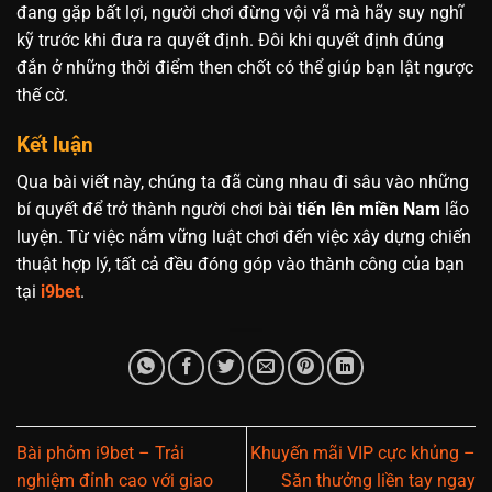
đang gặp bất lợi, người chơi đừng vội vã mà hãy suy nghĩ
kỹ trước khi đưa ra quyết định. Đôi khi quyết định đúng
đắn ở những thời điểm then chốt có thể giúp bạn lật ngược
thế cờ.
Kết luận
Qua bài viết này, chúng ta đã cùng nhau đi sâu vào những
bí quyết để trở thành người chơi bài
tiến lên miền Nam
lão
luyện. Từ việc nắm vững luật chơi đến việc xây dựng chiến
thuật hợp lý, tất cả đều đóng góp vào thành công của bạn
tại
i9bet
.
Bài phỏm i9bet – Trải
Khuyến mãi VIP cực khủng –
nghiệm đỉnh cao với giao
Săn thưởng liền tay ngay