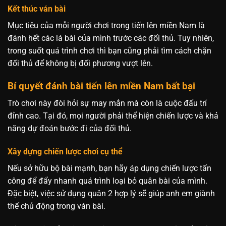
Kết thúc ván bài
Mục tiêu của mỗi người chơi trong tiến lên miền Nam là
đánh hết các lá bài của mình trước các đối thủ. Tuy nhiên,
trong suốt quá trình chơi thì bạn cũng phải tìm cách chặn
đối thủ để không bị đối phương vượt lên.
Bí quyết đánh bài tiến lên miền Nam bất bại
Trò chơi này đòi hỏi sự may mắn mà còn là cuộc đấu trí
đỉnh cao. Tại đó, mọi người phải thể hiện chiến lược và khả
năng dự đoán bước đi của đối thủ.
Xây dựng chiến lược chơi cụ thể
Nếu sở hữu bộ bài mạnh, bạn hãy áp dụng chiến lược tấn
công để đẩy nhanh quá trình loại bỏ quân bài của mình.
Đặc biệt, việc sử dụng quân 2 hợp lý sẽ giúp anh em giành
thế chủ động trong ván bài.