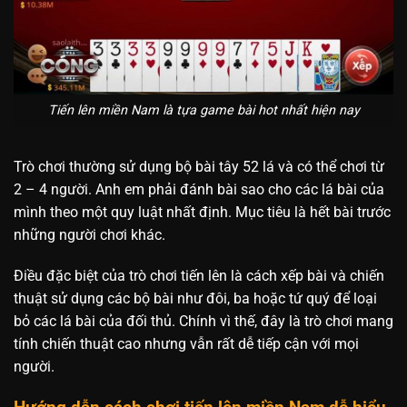
Tiến lên miền Nam là tựa game bài hot nhất hiện nay
Trò chơi thường sử dụng bộ bài tây 52 lá và có thể chơi từ
2 – 4 người. Anh em phải đánh bài sao cho các lá bài của
mình theo một quy luật nhất định. Mục tiêu là hết bài trước
những người chơi khác.
Điều đặc biệt của trò chơi tiến lên là cách xếp bài và chiến
thuật sử dụng các bộ bài như đôi, ba hoặc tứ quý để loại
bỏ các lá bài của đối thủ. Chính vì thế, đây là trò chơi mang
tính chiến thuật cao nhưng vẫn rất dễ tiếp cận với mọi
người.