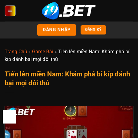
Chuyển
đến
nội
dung
ĐĂNG NHẬP
ĐĂNG KÝ
Trang Chủ
»
Game Bài
»
Tiến lên miền Nam: Khám phá bí
kíp đánh bại mọi đối thủ
Tiến lên miền Nam: Khám phá bí kíp đánh
bại mọi đối thủ
16
Th11